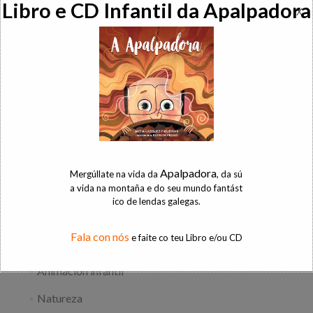
Libro e CD Infantil da Apalpadora
x
Pintura de dedos caseira
Xogos tradicionais: Os Birlos
Entroido Ribeirao
Xogos tradicionais: O Xogo da Ra
Sendeirismo na Ribeira Sacra: Pesqueiras
Buscar:
Apalpadora
Mergúllate na vida da
, da sú
a vida na montaña e do seu mundo fantást
ico de lendas galegas.
CATEGORÍAS
Fala con nós
e faite co teu Libro e/ou CD
Animación infantil
Natureza