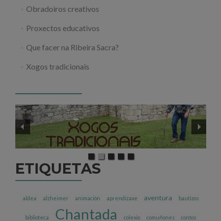
Obradoiros creativos
Proxectos educativos
Que facer na Ribeira Sacra?
Xogos tradicionais
ETIQUETAS
aventura
aldea
alzheimer
animación
aprendizaxe
bautizos
Chantada
biblioteca
colexio
comuñones
contos