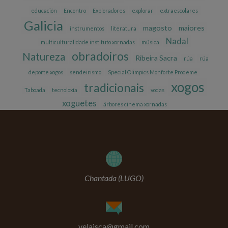
educación
Encontro
Exploradores
explorar
extraescolares
Galicia
magosto
maiores
instrumentos
literatura
Nadal
multiculturalidade instituto xornadas
música
obradoiros
Natureza
Ribeira Sacra
rúa
rúa
deporte xogos
sendeirismo
Special Olimpics Monforte Prodeme
xogos
tradicionais
Taboada
tecnoloxía
vodas
xoguetes
árbores cinema xornadas
Chantada (LUGO)
velaisca@gmail.com