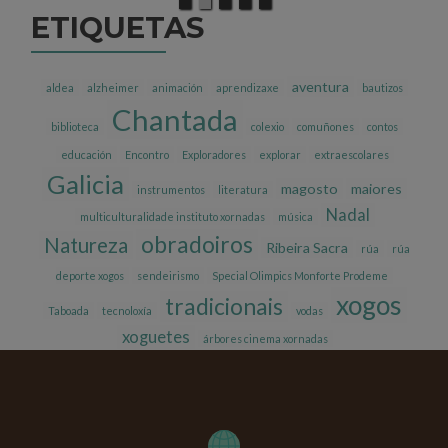
ETIQUETAS
aventura
aldea
alzheimer
animación
aprendizaxe
bautizos
Chantada
biblioteca
colexio
comuñones
contos
educación
Encontro
Exploradores
explorar
extraescolares
Galicia
magosto
maiores
instrumentos
literatura
Nadal
multiculturalidade instituto xornadas
música
obradoiros
Natureza
Ribeira Sacra
rúa
rúa
deporte xogos
sendeirismo
Special Olimpics Monforte Prodeme
xogos
tradicionais
Taboada
tecnoloxía
vodas
xoguetes
árbores cinema xornadas