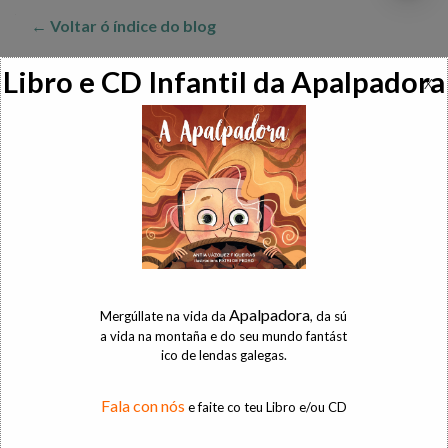
ás
← Voltar ó índice do blog
entradas
Libro e CD Infantil da Apalpadora
x
ENTRADAS RECENTES
Pintura de dedos caseira
Xogos tradicionais: Os Birlos
Entroido Ribeirao
Xogos tradicionais: O Xogo da Ra
Apalpadora
Mergúllate na vida da
, da sú
a vida na montaña e do seu mundo fantást
Sendeirismo na Ribeira Sacra: Pesqueiras
ico de lendas galegas.
Buscar:
Fala con nós
e faite co teu Libro e/ou CD