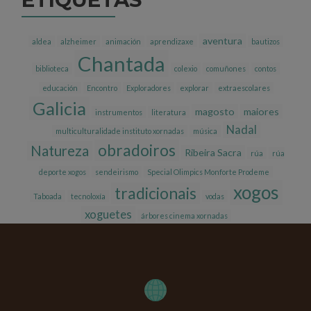
aventura
aldea
alzheimer
animación
aprendizaxe
bautizos
Chantada
biblioteca
colexio
comuñones
contos
educación
Encontro
Exploradores
explorar
extraescolares
Galicia
magosto
maiores
instrumentos
literatura
Nadal
multiculturalidade instituto xornadas
música
obradoiros
Natureza
Ribeira Sacra
rúa
rúa
deporte xogos
sendeirismo
Special Olimpics Monforte Prodeme
xogos
tradicionais
Taboada
tecnoloxía
vodas
xoguetes
árbores cinema xornadas