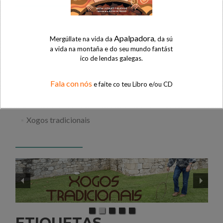
Animación infantil
Apalpadora
Mergúllate na vida da
, da sú
Natureza
a vida na montaña e do seu mundo fantást
ico de lendas galegas.
Obradoiros creativos
Proxectos educativos
Fala con nós
e faite co teu Libro e/ou CD
Que facer na Ribeira Sacra?
Xogos tradicionais
ETIQUETAS