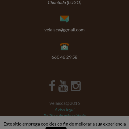
Chantada (LUGO)
velaisca@gmail.com
660 46 29 58
Velaisca@2016
Aviso legal
Política de privacidade
Traballa con nós
Este sitio emprega cookies co fin de mellorar a súa experiencia
Zerif Lite
Creado con
WordPress