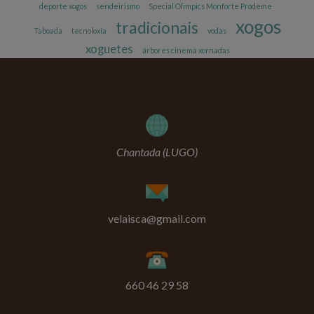
deporte xogos
sendeirismo
Special Olimpics Monforte Prodeme
xogos
tradicionais
Taboada
tecnoloxía
vodas
xoguetes
árbores cinema xornadas
Chantada (LUGO)
velaisca@gmail.com
660 46 29 58