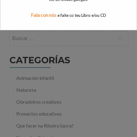
Xogos tradicionais: O Xogo da Ra
Fala con nós
e faite co teu Libro e/ou CD
Sendeirismo na Ribeira Sacra: Pesqueiras
Buscar:
CATEGORÍAS
Animación infantil
Natureza
Obradoiros creativos
Proxectos educativos
Que facer na Ribeira Sacra?