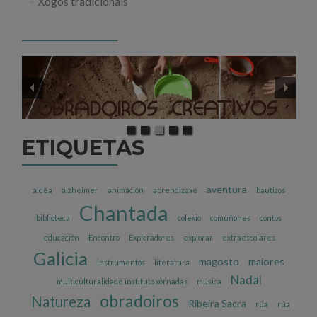
Xogos tradicionais
ETIQUETAS
aventura
aldea
alzheimer
animación
aprendizaxe
bautizos
Chantada
biblioteca
colexio
comuñones
contos
educación
Encontro
Exploradores
explorar
extraescolares
Galicia
magosto
maiores
instrumentos
literatura
Nadal
multiculturalidade instituto xornadas
música
obradoiros
Natureza
Ribeira Sacra
rúa
rúa