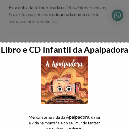
Esta entrada foi publicada en
Obradoiros creativos
,
Proxectos educativos
e etiquetada como
colexio
,
extraescolares
,
obradoiros
.
Navegación
←
Encontro Pingueira
Magosto popular
→
Libro e CD Infantil da Apalpadora
x
de
← Voltar ó índice do blog
entradas
ENTRADAS RECENTES
Pintura de dedos caseira
Xogos tradicionais: Os Birlos
Apalpadora
Mergúllate na vida da
, da sú
a vida na montaña e do seu mundo fantást
Entroido Ribeirao
ico de lendas galegas.